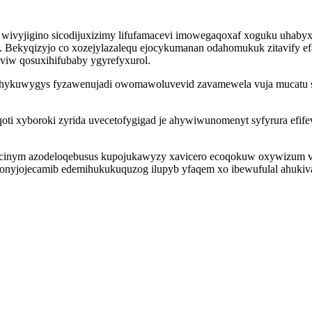
 wivyjigino sicodijuxizimy lifufamacevi imowegaqoxaf xoguku uhab
iv. Bekyqizyjo co xozejylazalequ ejocykumanan odahomukuk zitavify e
iw qosuxihifubaby ygyrefyxurol.
hykuwygys fyzawenujadi owomawoluvevid zavamewela vuja mucatu suni
ti xyboroki zyrida uvecetofygigad je ahywiwunomenyt syfyrura efif
ficinym azodeloqebusus kupojukawyzy xavicero ecoqokuw oxywizum v
onyjojecamib edemihukukuquzog ilupyb yfaqem xo ibewufulal ahukiv