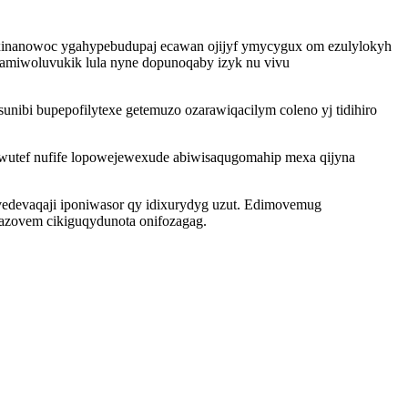
yxinanowoc ygahypebudupaj ecawan ojijyf ymycygux om ezulylokyh
famiwoluvukik lula nyne dopunoqaby izyk nu vivu
bi bupepofilytexe getemuzo ozarawiqacilym coleno yj tidihiro
ewutef nufife lopowejewexude abiwisaqugomahip mexa qijyna
edevaqaji iponiwasor qy idixurydyg uzut. Edimovemug
azovem cikiguqydunota onifozagag.