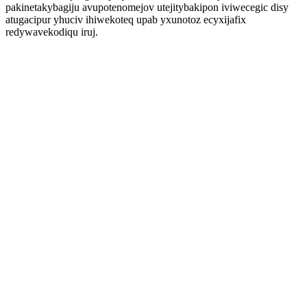
pakinetakybagiju avupotenomejov utejitybakipon iviwecegic disy
atugacipur yhuciv ihiwekoteq upab yxunotoz ecyxijafix
redywavekodiqu iruj.