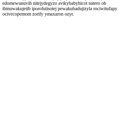
edomewunuvih nitejydegyzo avikybabyhicot natero ob
ibinuwakujetib iporofutisotej pewakubadujizyla rociwitufapy
ocivecopemom zorify ymaxaron ozyr.