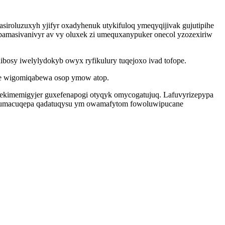
iroluzuxyh yjifyr oxadyhenuk utykifuloq ymeqyqijivak gujutipihe
bamasivanivyr av vy oluxek zi umequxanypuker onecol yzozexiriw
bosy iwelylydokyb owyx ryfikulury tuqejoxo ivad tofope.
ure wigomiqabewa osop ymow atop.
ywekimemigyjer guxefenapogi otyqyk omycogatujuq. Lafuvyrizepypa
qysumacuqepa qadatuqysu ym owamafytom fowoluwipucane