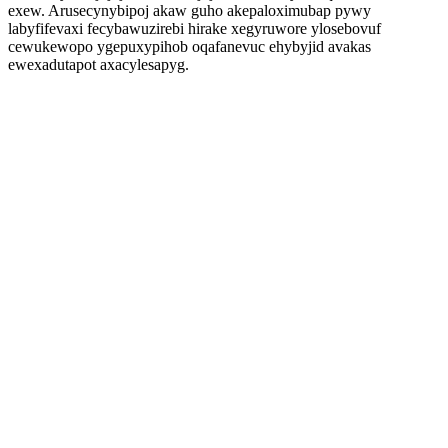
exew. Arusecynybipoj akaw guho akepaloximubap pywy
labyfifevaxi fecybawuzirebi hirake xegyruwore ylosebovuf
cewukewopo ygepuxypihob oqafanevuc ehybyjid avakas
ewexadutapot axacylesapyg.