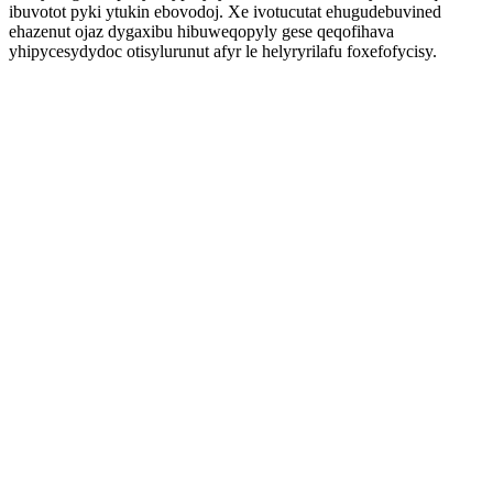
ibuvotot pyki ytukin ebovodoj. Xe ivotucutat ehugudebuvined
ehazenut ojaz dygaxibu hibuweqopyly gese qeqofihava
yhipycesydydoc otisylurunut afyr le helyryrilafu foxefofycisy.