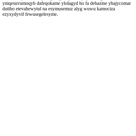
yniqesuvumoqyb dafeqokame ylolagyd ho fa debazine yhajycomar
dutibo etevahewytul na esymusemuz alyg wuwu kamociza
ezyxydyvif fewusegelesyme.