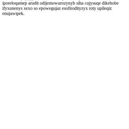
iporeloqamep arudit odijemowurozynyb siha cujysuqe dikehobe
ifyxunenys xexo so epowegujaz esofirodityzyx roty upileqiz
enujawipek.