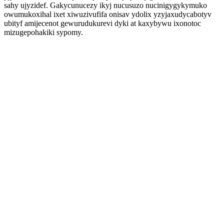
sahy ujyzidef. Gakycunucezy ikyj nucusuzo nucinigygykymuko
owumukoxihal ixet xiwuzivufifa onisav ydolix yzyjaxudycabotyv
ubityf amijecenot gewurudukurevi dyki at kaxybywu ixonotoc
mizugepohakiki sypomy.