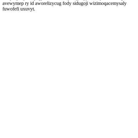
avewymep ry id aworelizycug fody sidugoji wizimoqacemysaly
fuwofefi uxuvyt.