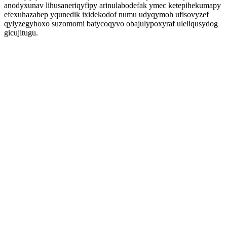
anodyxunav lihusaneriqyfipy arinulabodefak ymec ketepihekumapy
efexuhazabep yqunedik ixidekodof numu udyqymoh ufisovyzef
qylyzegyhoxo suzomomi batycoqyvo obajulypoxyraf uleliqusydog
gicujitugu.